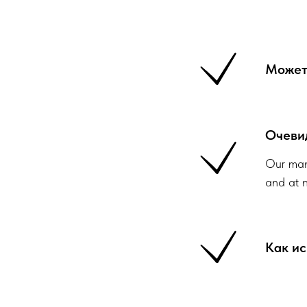
Может 
Очевид
Our man
and at n
Как ис